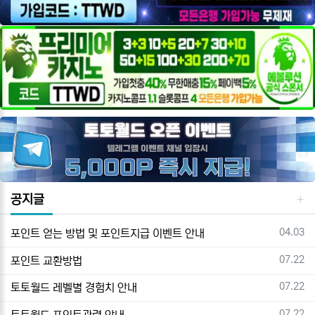
공지글
등록일
04.03
포인트 얻는 방법 및 포인트지급 이벤트 안내
등록일
07.22
포인트 교환방법
등록일
07.22
토토월드 레벨별 경험치 안내
등록일
07.22
토토월드 포인트관련 안내