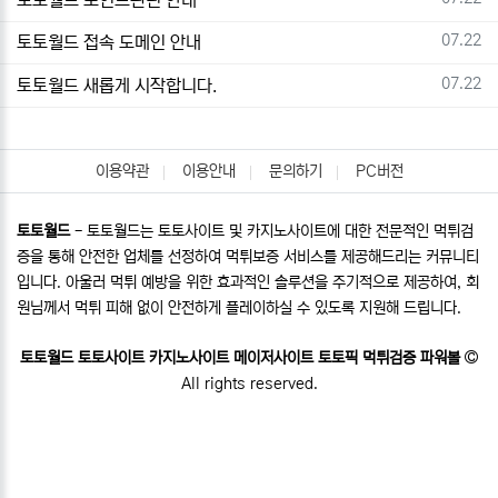
등록일
07.22
토토월드 접속 도메인 안내
등록일
07.22
토토월드 새롭게 시작합니다.
이용약관
이용안내
문의하기
PC버전
토토월드
- 토토월드는 토토사이트 및 카지노사이트에 대한 전문적인 먹튀검
증을 통해 안전한 업체를 선정하여 먹튀보증 서비스를 제공해드리는 커뮤니티
입니다. 아울러 먹튀 예방을 위한 효과적인 솔루션을 주기적으로 제공하여, 회
원님께서 먹튀 피해 없이 안전하게 플레이하실 수 있도록 지원해 드립니다.
토토월드 토토사이트 카지노사이트 메이저사이트 토토픽 먹튀검증 파워볼
All rights reserved.