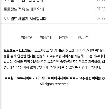
등록일
07.22
토토월드 접속 도메인 안내
등록일
07.22
토토월드 새롭게 시작합니다.
이용약관
이용안내
문의하기
PC버전
토토월드
- 토토월드는 토토사이트 및 카지노사이트에 대한 전문적인 먹튀검
증을 통해 안전한 업체를 선정하여 먹튀보증 서비스를 제공해드리는 커뮤니티
입니다. 아울러 먹튀 예방을 위한 효과적인 솔루션을 주기적으로 제공하여, 회
원님께서 먹튀 피해 없이 안전하게 플레이하실 수 있도록 지원해 드립니다.
토토월드 토토사이트 카지노사이트 메이저사이트 토토픽 먹튀검증 파워볼
All rights reserved.