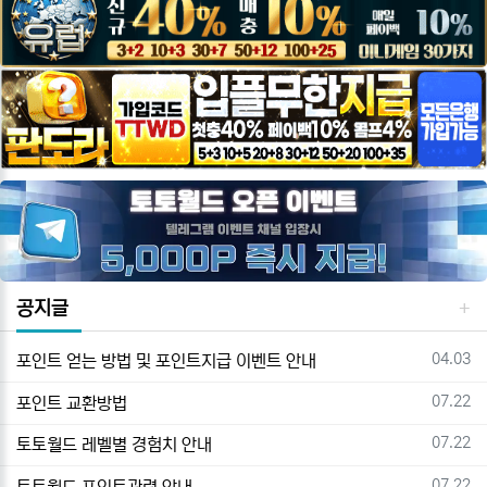
공지글
등록일
04.03
포인트 얻는 방법 및 포인트지급 이벤트 안내
등록일
07.22
포인트 교환방법
등록일
07.22
토토월드 레벨별 경험치 안내
등록일
07.22
토토월드 포인트관련 안내