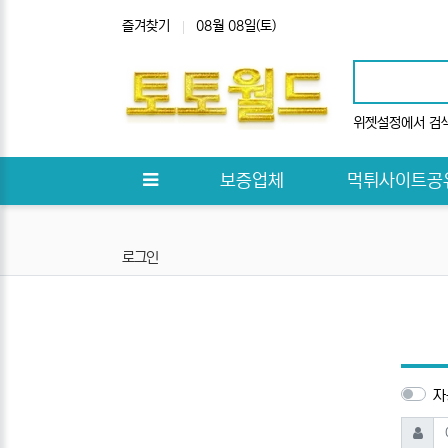
상단 네비
닫기
즐겨찾기
08월 08일(토)
위젯설정에서 검색
메인 메뉴
보증업체
먹튀사이트공
로그인
자
아이디