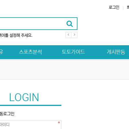
로그인
어를 설정해 주세요.
유
스포츠분석
토토가이드
게시판등
LOGIN
동로그인
필수