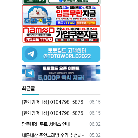
최근글
등록일
[한​게임​머니​상] 01​04​79​8-​58​76
06.15
등록일
[한​게임​머니​상] 01​04​79​8-​58​76
06.15
등록일
단축URL 무료 서비스 안내
06.02
등록일
내돈내산 주안노래방 후기 추천하는 이유
05.02