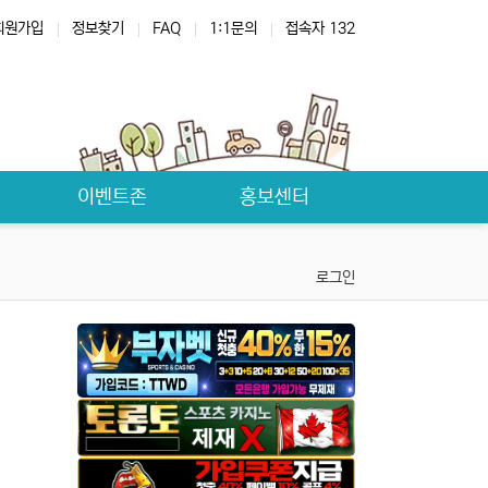
회원가입
정보찾기
FAQ
1:1문의
접속자 132
이벤트존
홍보센터
로그인