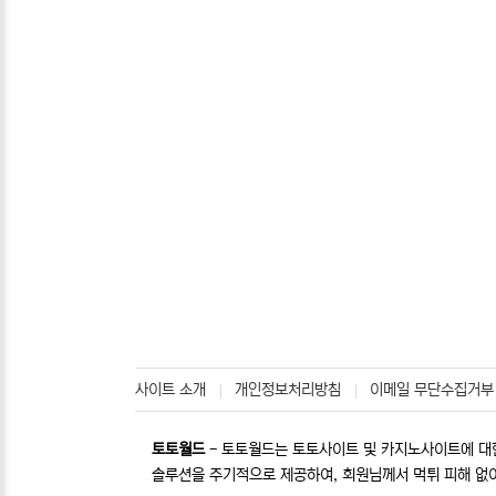
사이트 소개
개인정보처리방침
이메일 무단수집거부
토토월드
- 토토월드는 토토사이트 및 카지노사이트에 대
솔루션을 주기적으로 제공하여, 회원님께서 먹튀 피해 없