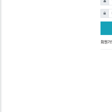
비밀번
회원가