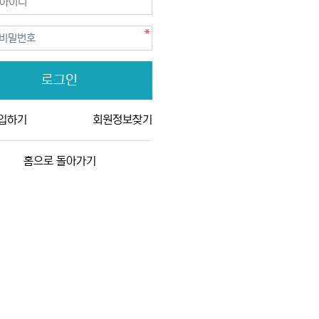
필수
호
로그인
입하기
회원정보찾기
홈으로 돌아가기