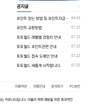
공지글
등록일
04.03
포인트 얻는 방법 및 포인트지급 이벤트 안내
등록일
07.22
포인트 교환방법
등록일
07.22
토토월드 레벨별 경험치 안내
등록일
07.22
토토월드 포인트관련 안내
등록일
07.22
토토월드 접속 도메인 안내
등록일
07.22
토토월드 새롭게 시작합니다.
이용약관
이용안내
문의하기
PC버전
는 커뮤니티입니다. 아울러 먹튀 예방을 위한 효과적인