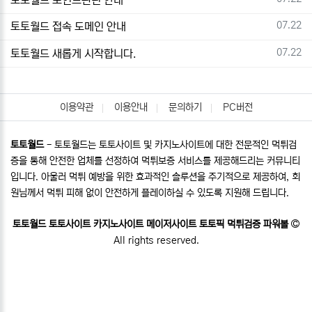
등록일
07.22
토토월드 접속 도메인 안내
등록일
07.22
토토월드 새롭게 시작합니다.
이용약관
이용안내
문의하기
PC버전
토토월드
- 토토월드는 토토사이트 및 카지노사이트에 대한 전문적인 먹튀검
증을 통해 안전한 업체를 선정하여 먹튀보증 서비스를 제공해드리는 커뮤니티
입니다. 아울러 먹튀 예방을 위한 효과적인 솔루션을 주기적으로 제공하여, 회
원님께서 먹튀 피해 없이 안전하게 플레이하실 수 있도록 지원해 드립니다.
토토월드 토토사이트 카지노사이트 메이저사이트 토토픽 먹튀검증 파워볼
All rights reserved.