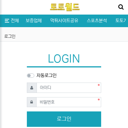
닫기
메뉴
전체
보증업체
먹튀사이트공유
스포츠분석
토토가
로그인
LOGIN
자동로그인
필수
아이디
필수
비밀번호
로그인