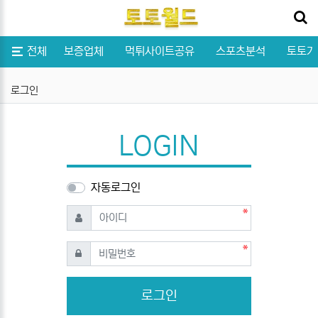
닫기
메뉴
전체
보증업체
먹튀사이트공유
스포츠분석
토토가
로그인
LOGIN
자동로그인
필수
아이디
필수
비밀번호
로그인