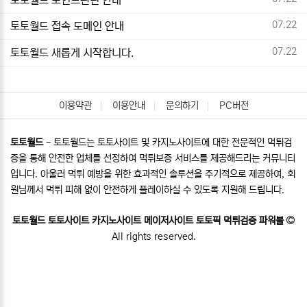
등록일
07.22
토토월드 접속 도메인 안내
등록일
07.22
토토월드 새롭게 시작합니다.
이용약관
이용안내
문의하기
PC버전
토토월드
- 토토월드는 토토사이트 및 카지노사이트에 대한 전문적인 먹튀검
증을 통해 안전한 업체를 선정하여 먹튀보증 서비스를 제공해드리는 커뮤니티
입니다. 아울러 먹튀 예방을 위한 효과적인 솔루션을 주기적으로 제공하여, 회
원님께서 먹튀 피해 없이 안전하게 플레이하실 수 있도록 지원해 드립니다.
토토월드 토토사이트 카지노사이트 메이저사이트 토토픽 먹튀검증 파워볼
All rights reserved.