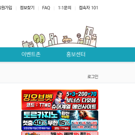
회원가입
정보찾기
FAQ
1:1문의
접속자 101
이벤트존
홍보센터
로그인