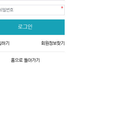
필수
호
로그인
입하기
회원정보찾기
홈으로 돌아가기