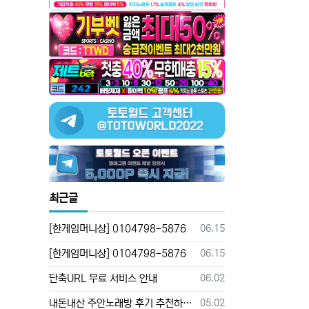
최근글
등록일
[한​게임​머니​상] 01​04​79​8-​58​76
06.15
등록일
[한​게임​머니​상] 01​04​79​8-​58​76
06.15
등록일
단축URL 무료 서비스 안내
06.02
등록일
내돈내산 주안노래방 후기 추천하는 이유
05.02