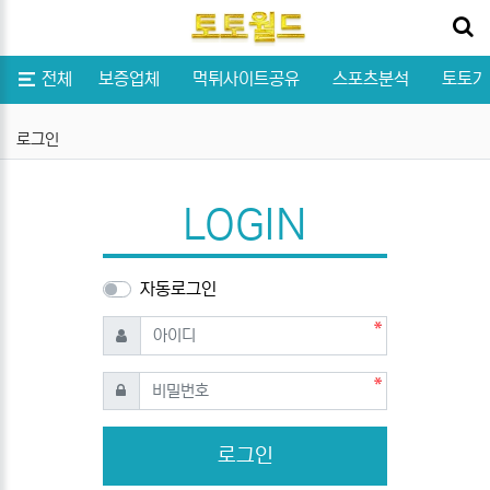
닫기
메뉴
전체
보증업체
먹튀사이트공유
스포츠분석
토토가
로그인
LOGIN
자동로그인
필수
아이디
필수
비밀번호
로그인