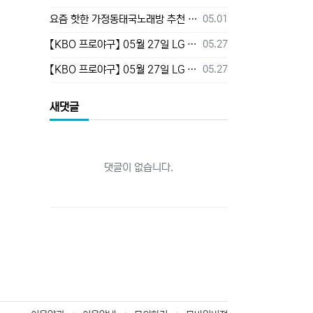
등록일
요즘 핫한 가정동태국노래방 추천 직접 비교해봄
05.01
등록일
【KBO 프로야구】 05월 27일 LG vs 한화 스포츠 분석
05.27
등록일
【KBO 프로야구】 05월 27일 LG vs 한화 스포츠 분석
05.27
새댓글
댓글이 없습니다.