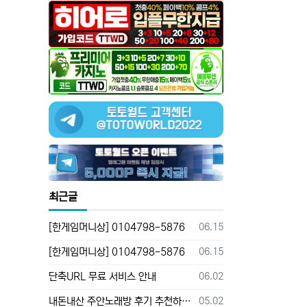
최근글
등록일
[한​게임​머니​상] 01​04​79​8-​58​76
06.15
등록일
[한​게임​머니​상] 01​04​79​8-​58​76
06.15
등록일
단축URL 무료 서비스 안내
06.02
등록일
내돈내산 주안노래방 후기 추천하는 이유
05.02