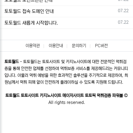
등록일
07.22
토토월드 접속 도메인 안내
등록일
07.22
토토월드 새롭게 시작합니다.
이용약관
이용안내
문의하기
PC버전
토토월드
- 토토월드는 토토사이트 및 카지노사이트에 대한 전문적인 먹튀검
증을 통해 안전한 업체를 선정하여 먹튀보증 서비스를 제공해드리는 커뮤니티
입니다. 아울러 먹튀 예방을 위한 효과적인 솔루션을 주기적으로 제공하여, 회
원님께서 먹튀 피해 없이 안전하게 플레이하실 수 있도록 지원해 드립니다.
토토월드 토토사이트 카지노사이트 메이저사이트 토토픽 먹튀검증 파워볼
All rights reserved.