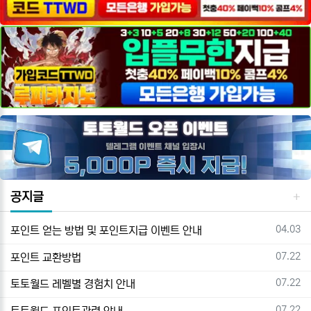
공지글
등록일
04.03
포인트 얻는 방법 및 포인트지급 이벤트 안내
등록일
07.22
포인트 교환방법
등록일
07.22
토토월드 레벨별 경험치 안내
등록일
07.22
토토월드 포인트관련 안내