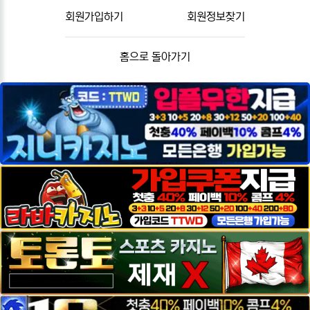
회원가입하기
회원정보찾기
홈으로 돌아가기