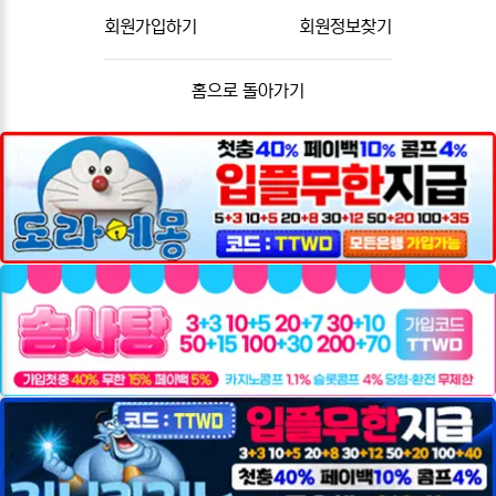
회원가입하기
회원정보찾기
홈으로 돌아가기