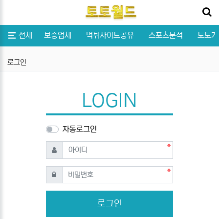
닫기
메뉴
전체
보증업체
먹튀사이트공유
스포츠분석
토토가
로그인
LOGIN
자동로그인
필수
아이디
필수
비밀번호
로그인