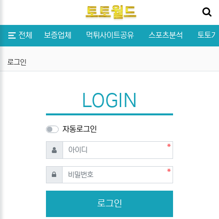
닫기
메뉴
전체
보증업체
먹튀사이트공유
스포츠분석
토토가
로그인
LOGIN
자동로그인
필수
아이디
필수
비밀번호
로그인