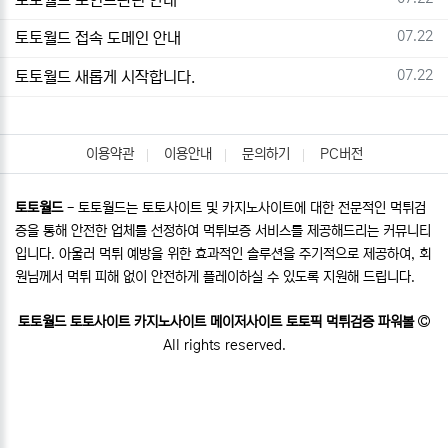
등록일
07.22
토토월드 접속 도메인 안내
등록일
07.22
토토월드 새롭게 시작합니다.
이용약관
이용안내
문의하기
PC버전
토토월드
- 토토월드는 토토사이트 및 카지노사이트에 대한 전문적인 먹튀검
증을 통해 안전한 업체를 선정하여 먹튀보증 서비스를 제공해드리는 커뮤니티
입니다. 아울러 먹튀 예방을 위한 효과적인 솔루션을 주기적으로 제공하여, 회
원님께서 먹튀 피해 없이 안전하게 플레이하실 수 있도록 지원해 드립니다.
토토월드 토토사이트 카지노사이트 메이저사이트 토토픽 먹튀검증 파워볼
All rights reserved.