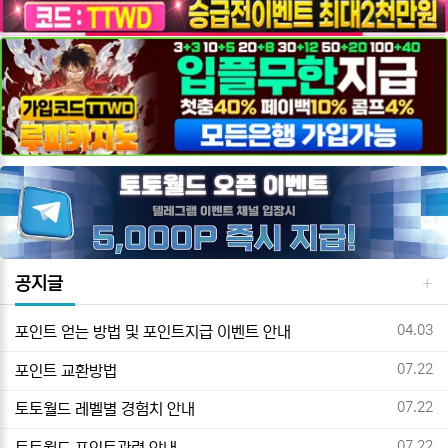
공지글
등록일
04.03
포인트 얻는 방법 및 포인트지급 이벤트 안내
등록일
07.22
포인트 교환방법
등록일
07.22
토토월드 레벨별 경험치 안내
등록일
07.22
토토월드 포인트관련 안내