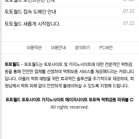
등록일
07.22
토토월드 접속 도메인 안내
등록일
07.22
토토월드 새롭게 시작합니다.
이용약관
이용안내
문의하기
PC버전
토토월드
- 토토월드는 토토사이트 및 카지노사이트에 대한 전문적인 먹튀검
증을 통해 안전한 업체를 선정하여 먹튀보증 서비스를 제공해드리는 커뮤니티
입니다. 아울러 먹튀 예방을 위한 효과적인 솔루션을 주기적으로 제공하여, 회
원님께서 먹튀 피해 없이 안전하게 플레이하실 수 있도록 지원해 드립니다.
토토월드 토토사이트 카지노사이트 메이저사이트 토토픽 먹튀검증 파워볼
All rights reserved.