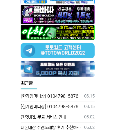
최근글
등록일
[한​게임​머니​상] 01​04​79​8-​58​76
06.15
등록일
[한​게임​머니​상] 01​04​79​8-​58​76
06.15
등록일
단축URL 무료 서비스 안내
06.02
등록일
내돈내산 주안노래방 후기 추천하는 이유
05.02