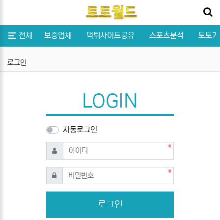
닫기
메뉴
전체
보증업체
먹튀사이트공유
스포츠분석
토토가
로그인
LOGIN
자동로그인
필수
아이디
필수
비밀번호
로그인