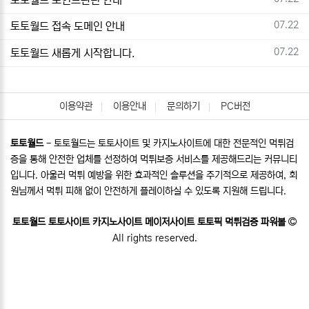
등록일
07.22
토토월드 접속 도메인 안내
등록일
07.22
토토월드 새롭게 시작합니다.
이용약관
이용안내
문의하기
PC버전
토토월드
- 토토월드는 토토사이트 및 카지노사이트에 대한 전문적인 먹튀검
증을 통해 안전한 업체를 선정하여 먹튀보증 서비스를 제공해드리는 커뮤니티
입니다. 아울러 먹튀 예방을 위한 효과적인 솔루션을 주기적으로 제공하여, 회
원님께서 먹튀 피해 없이 안전하게 플레이하실 수 있도록 지원해 드립니다.
토토월드 토토사이트 카지노사이트 메이저사이트 토토픽 먹튀검증 파워볼
All rights reserved.