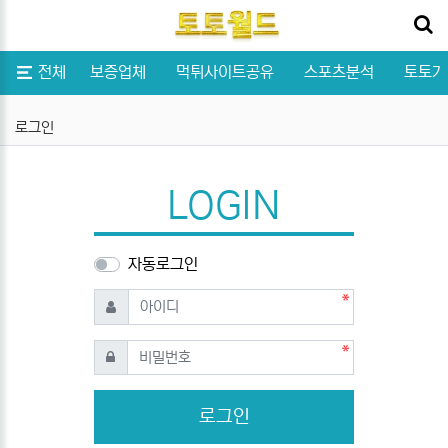
닫기
메뉴
전체
보증업체
먹튀사이트공유
스포츠분석
토토가
로그인
LOGIN
자동로그인
필수
아이디
필수
비밀번호
로그인