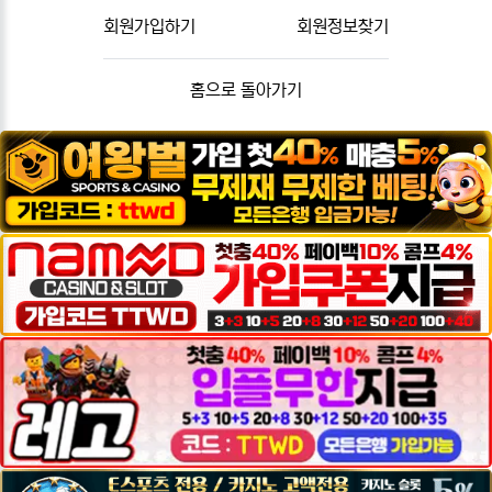
회원가입하기
회원정보찾기
홈으로 돌아가기