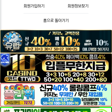
회원가입하기
회원정보찾기
홈으로 돌아가기