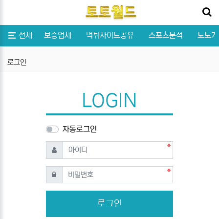
닫기
메뉴
전체
보증업체
먹튀사이트공유
스포츠분석
토토가
로그인
LOGIN
자동로그인
필수
아이디
필수
비밀번호
로그인