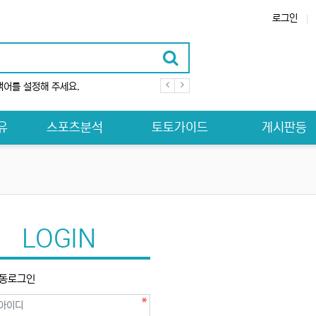
로그인
어를 설정해 주세요.
유
스포츠분석
토토가이드
게시판등
LOGIN
동로그인
필수