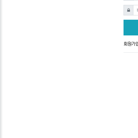
비밀번
회원가