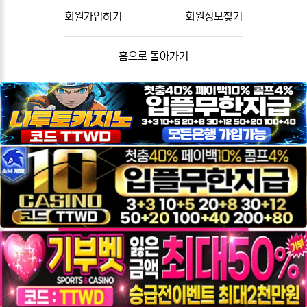
회원가입하기
회원정보찾기
홈으로 돌아가기