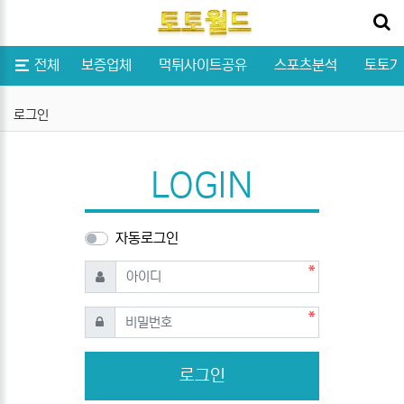
닫기
메뉴
전체
보증업체
먹튀사이트공유
스포츠분석
토토가
로그인
LOGIN
자동로그인
필수
아이디
필수
비밀번호
로그인