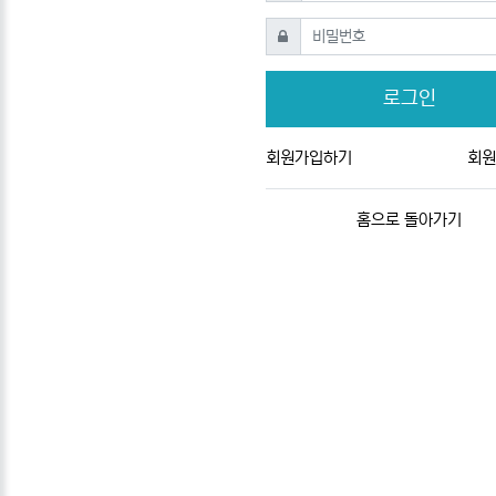
필수
비밀번호
로그인
회원가입하기
회원
홈으로 돌아가기