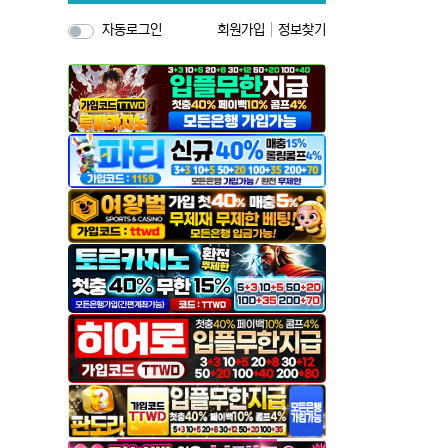
자동로그인
회원가입
정보찾기