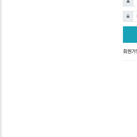
비밀번
회원가