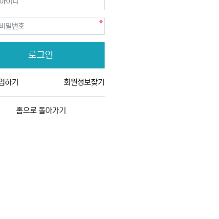
필수
호
로그인
입하기
회원정보찾기
홈으로 돌아가기