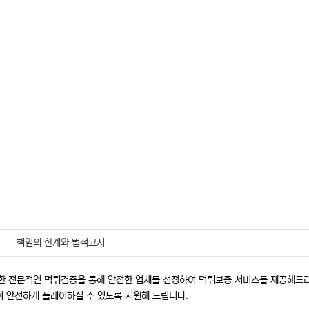
책임의 한계와 법적고지
한 전문적인 먹튀검증을 통해 안전한 업체를 선정하여 먹튀보증 서비스를 제공해드리
이 안전하게 플레이하실 수 있도록 지원해 드립니다.