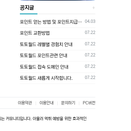
공지글
등록일
04.03
포인트 얻는 방법 및 포인트지급 이벤트 안내
등록일
07.22
포인트 교환방법
등록일
07.22
토토월드 레벨별 경험치 안내
등록일
07.22
토토월드 포인트관련 안내
등록일
07.22
토토월드 접속 도메인 안내
등록일
07.22
토토월드 새롭게 시작합니다.
이용약관
이용안내
문의하기
PC버전
는 커뮤니티입니다. 아울러 먹튀 예방을 위한 효과적인