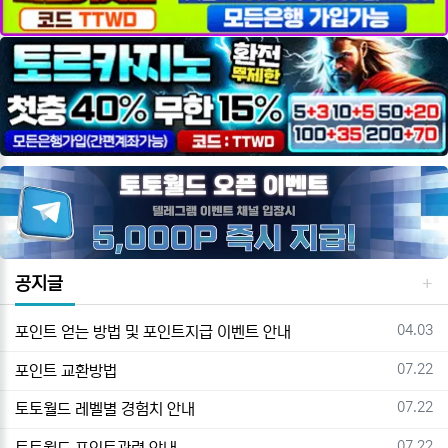
공지글
등록일
04.03
포인트 얻는 방법 및 포인트지급 이벤트 안내
등록일
07.22
포인트 교환방법
등록일
07.22
토토월드 레벨별 경험치 안내
등록일
07.22
토토월드 포인트관련 안내