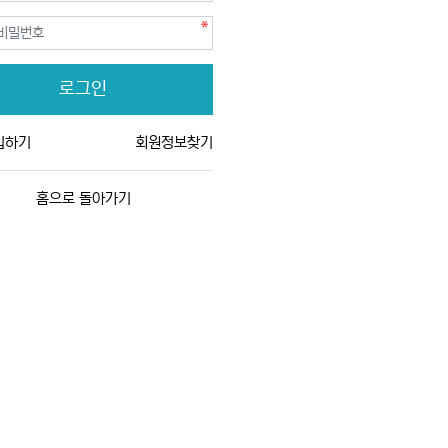
필수
호
로그인
입하기
회원정보찾기
홈으로 돌아가기