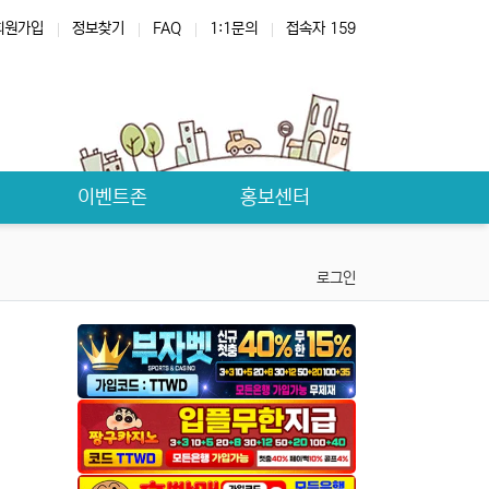
회원가입
정보찾기
FAQ
1:1문의
접속자 159
이벤트존
홍보센터
로그인