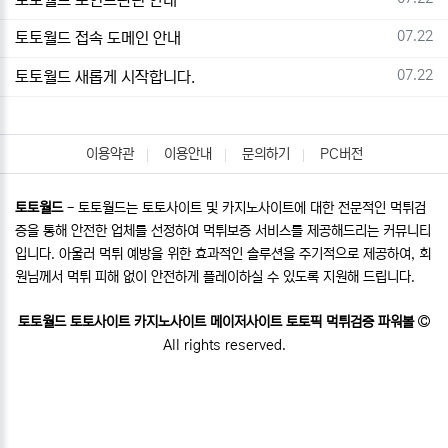
등록일
07.22
토토월드 접속 도메인 안내
등록일
07.22
토토월드 새롭게 시작합니다.
이용약관
이용안내
문의하기
PC버전
토토월드
- 토토월드는 토토사이트 및 카지노사이트에 대한 전문적인 먹튀검
증을 통해 안전한 업체를 선정하여 먹튀보증 서비스를 제공해드리는 커뮤니티
입니다. 아울러 먹튀 예방을 위한 효과적인 솔루션을 주기적으로 제공하여, 회
원님께서 먹튀 피해 없이 안전하게 플레이하실 수 있도록 지원해 드립니다.
토토월드 토토사이트 카지노사이트 메이저사이트 토토픽 먹튀검증 파워볼
All rights reserved.