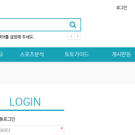
로그인
어를 설정해 주세요.
유
스포츠분석
토토가이드
게시판등
LOGIN
동로그인
필수