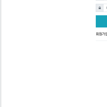
비밀번
회원가