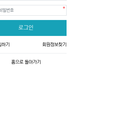
필수
호
로그인
입하기
회원정보찾기
홈으로 돌아가기