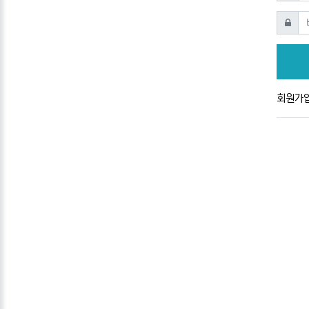
비밀번
회원가