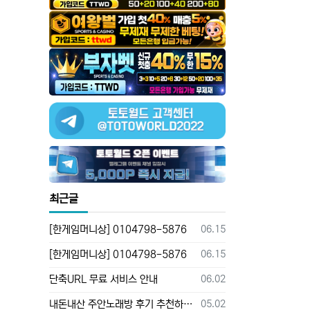
최근글
등록일
[한​게임​머니​상] 01​04​79​8-​58​76
06.15
등록일
[한​게임​머니​상] 01​04​79​8-​58​76
06.15
등록일
단축URL 무료 서비스 안내
06.02
등록일
내돈내산 주안노래방 후기 추천하는 이유
05.02