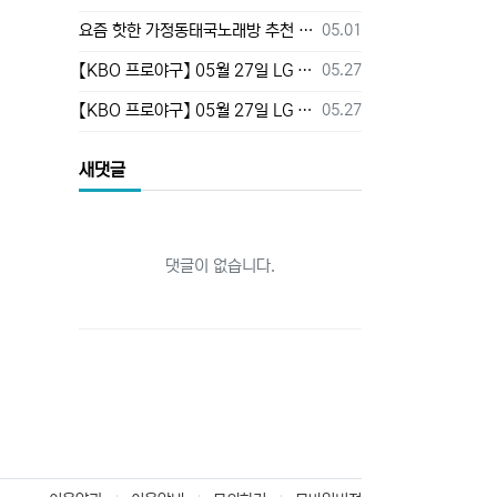
등록일
요즘 핫한 가정동태국노래방 추천 직접 비교해봄
05.01
등록일
【KBO 프로야구】 05월 27일 LG vs 한화 스포츠 분석
05.27
등록일
【KBO 프로야구】 05월 27일 LG vs 한화 스포츠 분석
05.27
새댓글
댓글이 없습니다.