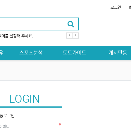
로그인
어를 설정해 주세요.
유
스포츠분석
토토가이드
게시판등
LOGIN
동로그인
필수