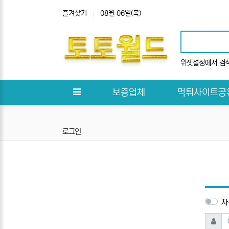
상단 네비
닫기
즐겨찾기
08월 06일(목)
위젯설정에서 검색
메인 메뉴
보증업체
먹튀사이트공
로그인
자
아이디