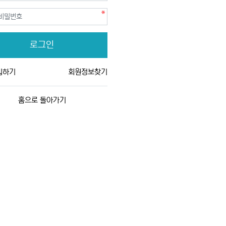
필수
호
로그인
입하기
회원정보찾기
홈으로 돌아가기