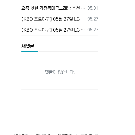
등록일
요즘 핫한 가정동태국노래방 추천 직접 비교해봄
05.01
등록일
【KBO 프로야구】 05월 27일 LG vs 한화 스포츠 분석
05.27
등록일
【KBO 프로야구】 05월 27일 LG vs 한화 스포츠 분석
05.27
새댓글
댓글이 없습니다.