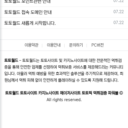
등록일
07.22
토토월드 포인트관련 안내
등록일
07.22
토토월드 접속 도메인 안내
등록일
07.22
토토월드 새롭게 시작합니다.
이용약관
이용안내
문의하기
PC버전
토토월드
- 토토월드는 토토사이트 및 카지노사이트에 대한 전문적인 먹튀검
증을 통해 안전한 업체를 선정하여 먹튀보증 서비스를 제공해드리는 커뮤니티
입니다. 아울러 먹튀 예방을 위한 효과적인 솔루션을 주기적으로 제공하여, 회
원님께서 먹튀 피해 없이 안전하게 플레이하실 수 있도록 지원해 드립니다.
토토월드 토토사이트 카지노사이트 메이저사이트 토토픽 먹튀검증 파워볼
All rights reserved.