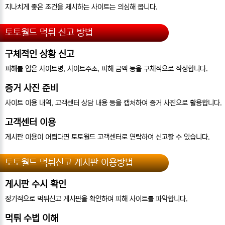
지나치게 좋은 조건을 제시하는 사이트는 의심해 봅니다.
토토월드 먹튀 신고 방법
구체적인 상황 신고
피해를 입은 사이트명, 사이트주소, 피해 금액 등을 구체적으로 작성합니다.
증거 사진 준비
사이트 이용 내역, 고객센터 상담 내용 등을 캡처하여 증거 사진으로 활용합니다.
고객센터 이용
게시판 이용이 어렵다면 토토월드 고객센터로 연락하여 신고할 수 있습니다.
토토월드 먹튀신고 게시판 이용방법
게시판 수시 확인
정기적으로 먹튀신고 게시판을 확인하여 피해 사이트를 파악합니다.
먹튀 수법 이해