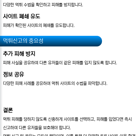
다양한 먹튀 수법을 확인하고 피해를 방지합니다.
사이트 폐쇄 유도
피해가 확인된 사이트의 폐쇄를 유도합니다.
먹튀신고의 중요성
추가 피해 방지
피해 사실을 공유하여 다른 유저들이 같은 피해를 입지 않도록 합니다.
정보 공유
다양한 피해 사례를 공유하여 먹튀 사이트의 수법을 파악합니다.
결론
먹튀 피해를 당하지 않도록 신중하게 사이트를 선택하고, 피해를 입었다면 즉시
신고하여 다른 유저들을 보호해야 합니다.