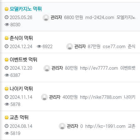
모델카지노 먹튀
등록일
등록자
피해금액
사이트주소
사이트명
2025.05.26
관리자
6800 만원
md-2424.com
모델카지노
조회
8030
춘식이 먹튀
등록일
조회
등록자
피해금액
사이트주소
사이트
2024.12.24
6922
관리자
87만원
cse77.com
춘식
이벤트벳 먹튀
등록일
등록자
피해금액
사이트주소
사이트명
2024.12.20
관리자
80만원
http://ev7777.com
이벤트벳
조회
6387
나이키 먹튀
등록일
등록자
피해금액
사이트주소
사이트명
2024.11.14
관리자
400만원
http://nike7788.com
나이키
조회
5878
교촌 먹튀
등록일
등록자
피해금액
사이트주소
사이트
2024.08.14
관리자
0
http://kc-1991.com
교촌
조회
5819