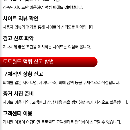
검증된 사이트만 이용하여 먹튀 피해를 예방합니다.
사이트 리뷰 확인
사용자 리뷰와 평가를 통해 사이트의 신뢰도를 파악합니다.
경고 신호 파악
지나치게 좋은 조건을 제시하는 사이트는 의심해 봅니다.
토토월드 먹튀 신고 방법
구체적인 상황 신고
피해를 입은 사이트명, 사이트주소, 피해 금액 등을 구체적으로 작성합니다.
증거 사진 준비
사이트 이용 내역, 고객센터 상담 내용 등을 캡처하여 증거 사진으로 활용합니다.
고객센터 이용
게시판 이용이 어렵다면 토토월드 고객센터로 연락하여 신고할 수 있습니다.