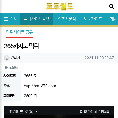
닫기
메뉴
보증업체
전체
먹튀사이트공유
스포츠분석
토토가이드
게시
먹튀사이트 공유
365카지노 먹튀
작성자 정보
작성
작성일
관리자
2024.11.26 22:37
컨텐츠 정보
조회
5,585
사이트명
365카지노
주소
http://ca-370.com
피해금액
259만원
본문