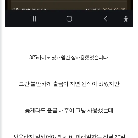
365카지노 몇개월간 잘사용했었습니다.
그간 불안하게 출금이 지연 된적이 있었지만
늦게라도 출금 내주어 그냥 사용했는데
사용하지 말았어야 했네요. 피해일자는 전달 29일