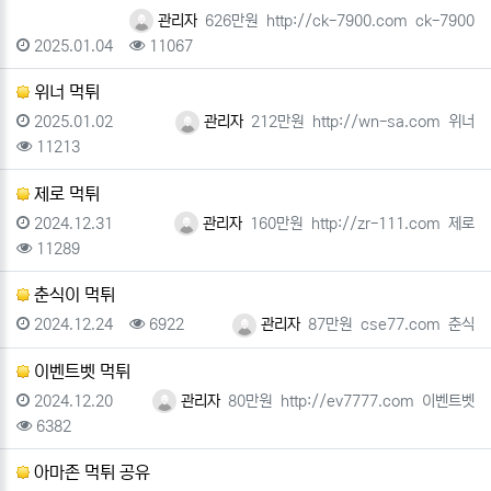
등록자
피해금액
사이트주소
사이트명
관리자
626만원
http://ck-7900.com
ck-7900
등록일
조회
2025.01.04
11067
위너 먹튀
등록일
등록자
피해금액
사이트주소
사이트
2025.01.02
관리자
212만원
http://wn-sa.com
위너
조회
11213
제로 먹튀
등록일
등록자
피해금액
사이트주소
사이트
2024.12.31
관리자
160만원
http://zr-111.com
제로
조회
11289
춘식이 먹튀
등록일
조회
등록자
피해금액
사이트주소
사이트
2024.12.24
6922
관리자
87만원
cse77.com
춘식
이벤트벳 먹튀
등록일
등록자
피해금액
사이트주소
사이트명
2024.12.20
관리자
80만원
http://ev7777.com
이벤트벳
조회
6382
아마존 먹튀 공유