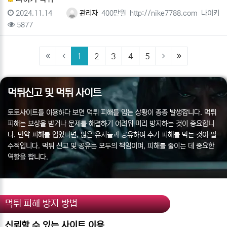
등록일
등록자
피해금액
사이트주소
사이트명
2024.11.14
관리자
400만원
http://nike7788.com
나이키
조회
5877
(current)
(last)
1
2
3
4
5
먹튀신고 및 먹튀 사이트
토토사이트를 이용하다 보면 먹튀 피해를 입는 상황이 종종 발생합니다. 먹튀
피해는 보상을 받거나 문제를 해결하기 어려워 미리 방지하는 것이 중요합니
다. 만약 피해를 입었다면, 많은 유저들과 공유하여 추가 피해를 막는 것이 필
수적입니다. 먹튀 신고 및 공유는 모두의 책임이며, 피해를 줄이는 데 중요한
역할을 합니다.
먹튀 피해 방지 방법
신뢰할 수 있는 사이트 이용