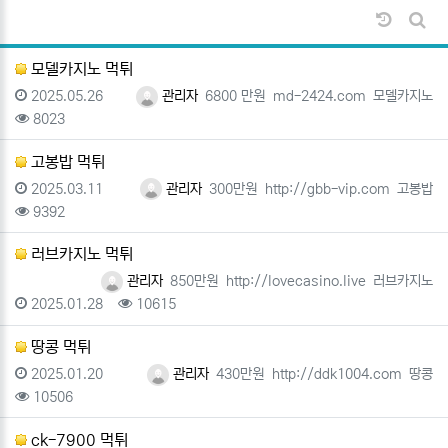
날짜순 
게시
모델카지노 먹튀
등록일
등록자
피해금액
사이트주소
사이트명
2025.05.26
관리자
6800 만원
md-2424.com
모델카지노
조회
8023
고봉밥 먹튀
등록일
등록자
피해금액
사이트주소
사이트명
2025.03.11
관리자
300만원
http://gbb-vip.com
고봉밥
조회
9392
러브카지노 먹튀
등록자
피해금액
사이트주소
사이트명
관리자
850만원
http://lovecasino.live
러브카지노
등록일
조회
2025.01.28
10615
땅콩 먹튀
등록일
등록자
피해금액
사이트주소
사이트
2025.01.20
관리자
430만원
http://ddk1004.com
땅콩
조회
10506
ck-7900 먹튀