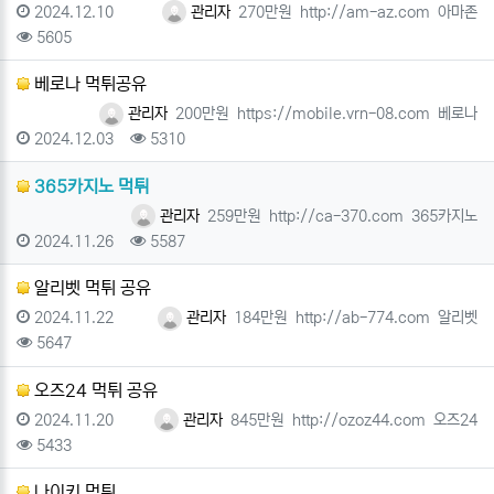
등록일
등록자
피해금액
사이트주소
사이트명
2024.12.10
관리자
270만원
http://am-az.com
아마존
조회
5605
베로나 먹튀공유
등록자
피해금액
사이트주소
사이트명
관리자
200만원
https://mobile.vrn-08.com
베로나
등록일
조회
2024.12.03
5310
365카지노 먹튀
등록자
피해금액
사이트주소
사이트명
관리자
259만원
http://ca-370.com
365카지노
등록일
조회
2024.11.26
5587
알리벳 먹튀 공유
등록일
등록자
피해금액
사이트주소
사이트명
2024.11.22
관리자
184만원
http://ab-774.com
알리벳
조회
5647
오즈24 먹튀 공유
등록일
등록자
피해금액
사이트주소
사이트명
2024.11.20
관리자
845만원
http://ozoz44.com
오즈24
조회
5433
나이키 먹튀