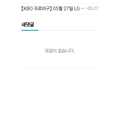
등록일
【KBO 프로야구】 05월 27일 LG vs 한화 스포츠 분석
05.27
새댓글
댓글이 없습니다.