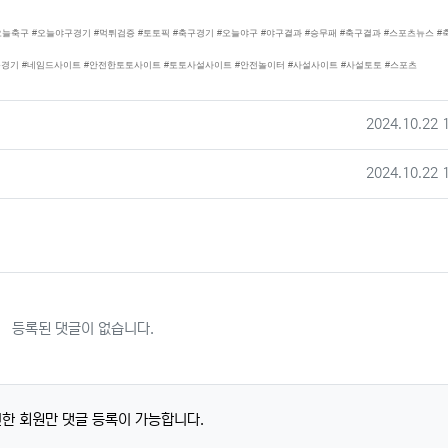
오늘축구 #오늘야구경기 #먹튀검증 #토토픽 #축구경기 #오늘야구 #야구결과 #승무패 #축구결과 #스포츠뉴스 
구경기 #네임드사이트 #안전한토토사이트 #토토사설사이트 #안전놀이터 #사설사이트 #사설토토 #스포츠
작성일
2024.10.22 
작성일
2024.10.22 
등록된 댓글이 없습니다.
한 회원만 댓글 등록이 가능합니다.