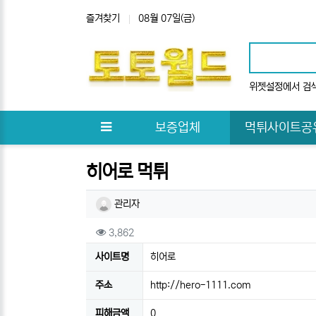
상단 네비
닫기
즐겨찾기
08월 07일(금)
위젯설정에서 검색
메인 메뉴
보증업체
먹튀사이트공
히어로 먹튀
작성자 정보
작성
관리자
컨텐츠 정보
조회
3,862
사이트명
히어로
주소
http://hero-1111.com
피해금액
0