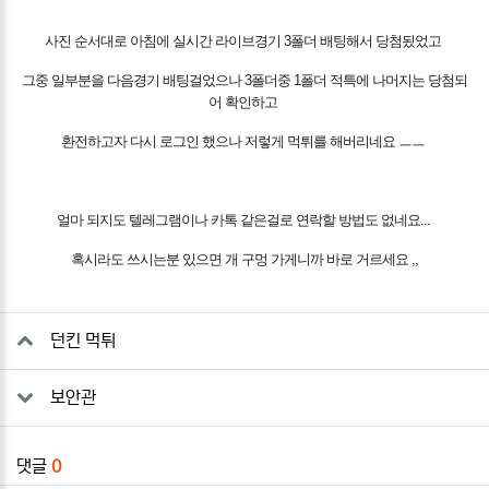
사진 순서대로 아침에 실시간 라이브경기 3폴더 배팅해서 당첨됬었고
그중 일부분을 다음경기 배팅걸었으나 3폴더중 1폴더 적특에 나머지는 당첨되
어 확인하고
환전하고자 다시 로그인 했으나 저렇게 먹튀를 해버리네요 ㅡㅡ
얼마 되지도 텔레그램이나 카톡 같은걸로 연락할 방법도 없네요...
혹시라도 쓰시는분 있으면 개 구멍 가게니까 바로 거르세요 ,,
관련자료
던킨 먹튀
보안관
댓글
0