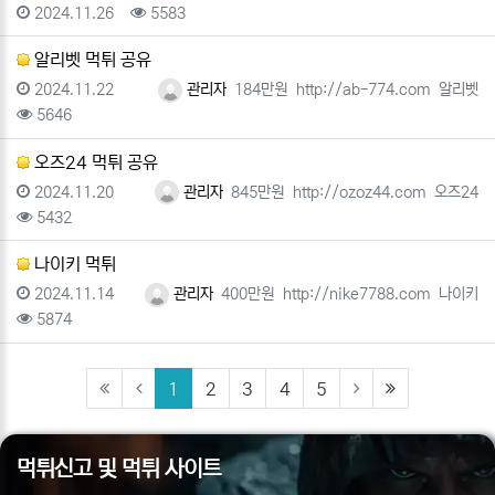
등록일
조회
2024.11.26
5583
알리벳 먹튀 공유
등록일
등록자
피해금액
사이트주소
사이트명
2024.11.22
관리자
184만원
http://ab-774.com
알리벳
조회
5646
오즈24 먹튀 공유
등록일
등록자
피해금액
사이트주소
사이트명
2024.11.20
관리자
845만원
http://ozoz44.com
오즈24
조회
5432
나이키 먹튀
등록일
등록자
피해금액
사이트주소
사이트명
2024.11.14
관리자
400만원
http://nike7788.com
나이키
조회
5874
(current)
(last)
1
2
3
4
5
먹튀신고 및 먹튀 사이트