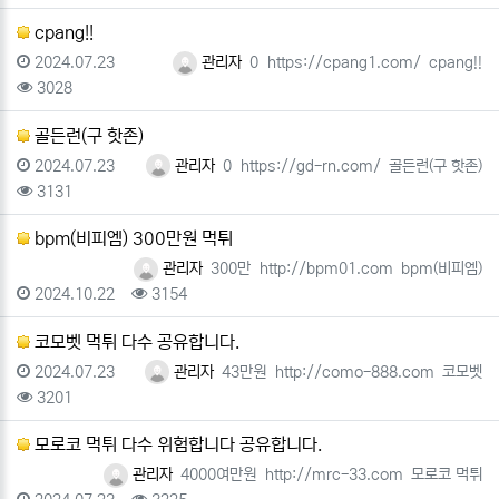
cpang!!
등록일
등록자
피해금액
사이트주소
사이트명
2024.07.23
관리자
0
https://cpang1.com/
cpang!!
조회
3028
골든런(구 핫존)
등록일
등록자
피해금액
사이트주소
사이트명
2024.07.23
관리자
0
https://gd-rn.com/
골든런(구 핫존)
조회
3131
bpm(비피엠) 300만원 먹튀
등록자
피해금액
사이트주소
사이트명
관리자
300만
http://bpm01.com
bpm(비피엠)
등록일
조회
2024.10.22
3154
코모벳 먹튀 다수 공유합니다.
등록일
등록자
피해금액
사이트주소
사이트명
2024.07.23
관리자
43만원
http://como-888.com
코모벳
조회
3201
모로코 먹튀 다수 위험합니다 공유합니다.
등록자
피해금액
사이트주소
사이트명
관리자
4000여만원
http://mrc-33.com
모로코 먹튀