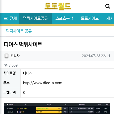
닫기
메뉴
보증업체
전체
먹튀사이트공유
스포츠분석
토토가이드
게시
먹튀사이트 공유
다이스 먹튀사이트
작성자 정보
작성
작성일
관리자
2024.07.23 22:14
컨텐츠 정보
조회
3,009
사이트명
다이스
주소
http://www.dice-a.com
피해금액
0
본문