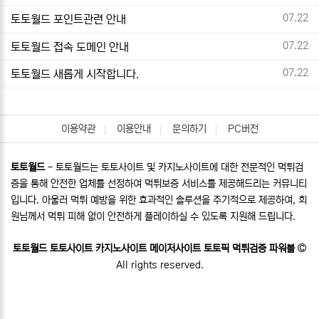
등록일
07.22
토토월드 포인트관련 안내
등록일
07.22
토토월드 접속 도메인 안내
등록일
07.22
토토월드 새롭게 시작합니다.
이용약관
이용안내
문의하기
PC버전
토토월드
- 토토월드는 토토사이트 및 카지노사이트에 대한 전문적인 먹튀검
증을 통해 안전한 업체를 선정하여 먹튀보증 서비스를 제공해드리는 커뮤니티
입니다. 아울러 먹튀 예방을 위한 효과적인 솔루션을 주기적으로 제공하여, 회
원님께서 먹튀 피해 없이 안전하게 플레이하실 수 있도록 지원해 드립니다.
토토월드 토토사이트 카지노사이트 메이저사이트 토토픽 먹튀검증 파워볼
All rights reserved.