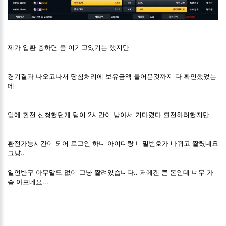
제가 입환 총하면 좀 이기고있기는 했지만
경기결과 나오고나서 당첨처리에 보유금액 들어온것까지 다 확인했었는
데
앞에 환전 신청했던게 텀이 2시간이 남아서 기다렸다 환전하려했지만
환전가능시간이 되어 로그인 하니 아이디랑 비밀번호가 바뀌고 짤렸네요
그냥..
일언반구 아무말도 없이 그냥 짤려있습니다.. 저에겐 큰 돈인데 너무 가
슴 아프네요...