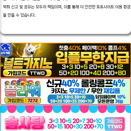
먹튀 신고 및 공유는 모두의 책임이며, 이를 통해 더 안전한 토토사이트 이용 환경
을 만들 수 있습니다.
___________