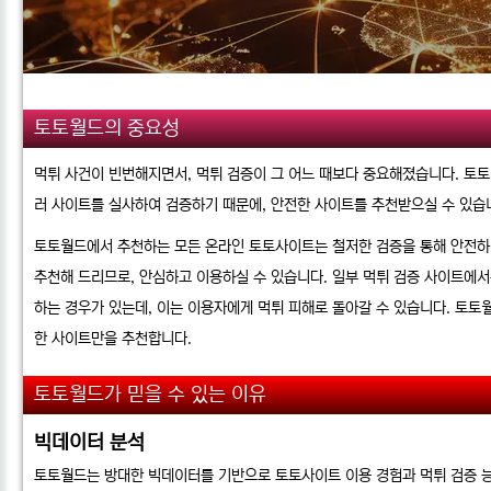
토토월드의 중요성
먹튀 사건이 빈번해지면서, 먹튀 검증이 그 어느 때보다 중요해졌습니다. 토
러 사이트를 실사하여 검증하기 때문에, 안전한 사이트를 추천받으실 수 있습
토토월드에서 추천하는 모든 온라인 토토사이트는 철저한 검증을 통해 안전하
추천해 드리므로, 안심하고 이용하실 수 있습니다. 일부 먹튀 검증 사이트에
하는 경우가 있는데, 이는 이용자에게 먹튀 피해로 돌아갈 수 있습니다. 토토월
한 사이트만을 추천합니다.
토토월드가 믿을 수 있는 이유
빅데이터 분석
토토월드는 방대한 빅데이터를 기반으로 토토사이트 이용 경험과 먹튀 검증 