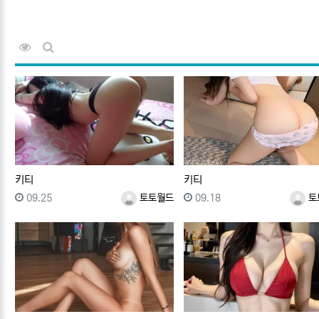
조회순 정렬
게시판 검색
키티
키티
등록일
등록자
등록일
등록자
09.25
토토월드
09.18
토