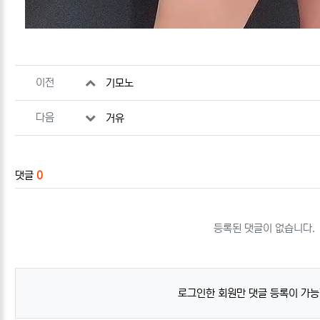
관련자료
이전
기모노
다음
거유
댓글
0
등록된 댓글이 없습니다.
로그인한 회원만 댓글 등록이 가능