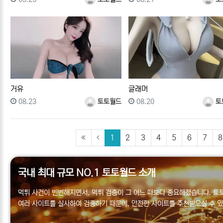
거유
글래머
등록일
등록자
등록일
등록자
08.23
토토월드
08.20
토
(current)
1
2
3
4
5
6
7
8
국내 최대 규모 NO.1 토토월드 소개
먹튀 사건이 빈번해지면서, 먹튀 검증이 그 어느 때보다 중요해졌습니다. 토
여러 사이트를 실사하여 검증하기 때문에, 안전한 사이트를 추천받으실 수 있