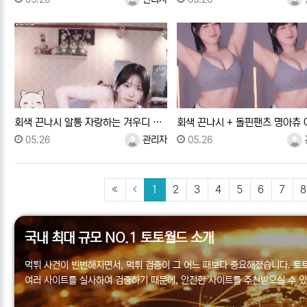
회색 끈나시 알통 자랑하는 겨우디 F컵 가슴골
등록일
등록자
등록일
등록
05.26
관리자
05.26
(current)
1
2
3
4
5
6
7
8
국내 최대 규모 NO.1 토토월드 소개
먹튀 사건이 빈번해지면서, 먹튀 검증이 그 어느 때보다 중요해졌습니다. 토
여러 사이트를 실사하여 검증하기 때문에, 안전한 사이트를 추천받으실 수 있