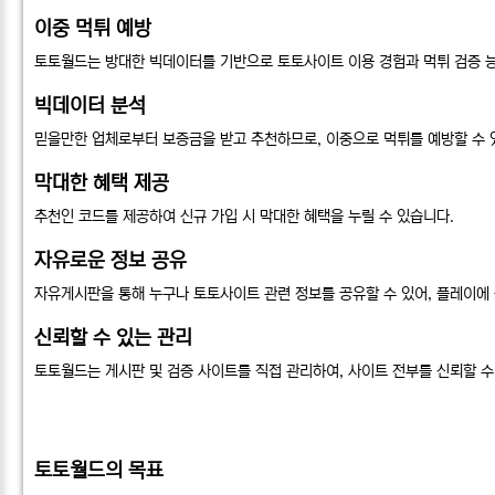
이중 먹튀 예방
토토월드는 방대한 빅데이터를 기반으로 토토사이트 이용 경험과 먹튀 검증 
빅데이터 분석
믿을만한 업체로부터 보증금을 받고 추천하므로, 이중으로 먹튀를 예방할 수 
막대한 혜택 제공
추천인 코드를 제공하여 신규 가입 시 막대한 혜택을 누릴 수 있습니다.
자유로운 정보 공유
자유게시판을 통해 누구나 토토사이트 관련 정보를 공유할 수 있어, 플레이에 
신뢰할 수 있는 관리
토토월드는 게시판 및 검증 사이트를 직접 관리하여, 사이트 전부를 신뢰할 수
토토월드의 목표