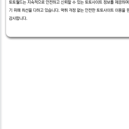
토토월드는 지속적으로 안전하고 신뢰할 수 있는 토토사이트 정보를 제공하며,
기 위해 최선을 다하고 있습니다. 먹튀 걱정 없는 안전한 토토사이트 이용을 
감사합니다.
___________