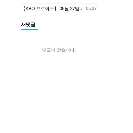
등록일
【KBO 프로야구】 05월 27일 LG vs 한화 스포츠 분석
05.27
새댓글
댓글이 없습니다.