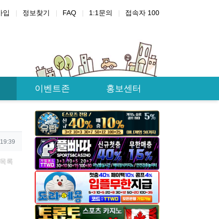
가입
정보찾기
FAQ
1:1문의
접속자 100
이벤트존
홍보센터
 19:39
목록