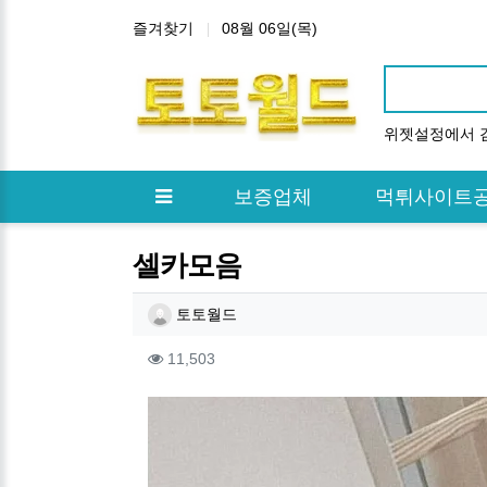
상단 네비
닫기
즐겨찾기
08월 06일(목)
위젯설정에서 
메인 메뉴
보증업체
먹튀사이트
셀카모음
작성자 정보
작성
토토월드
컨텐츠 정보
조회
11,503
본문