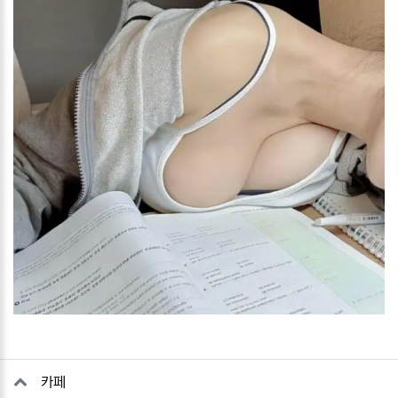
관련자료
카페