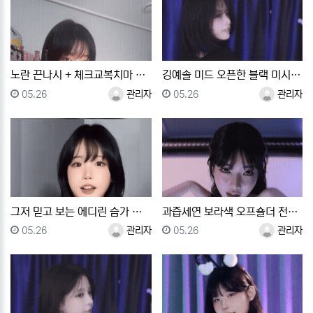
노란 끈나시 + 체크교복치마 빛베리 묵직함이 남다르긴 …
깅예솔 미드 오픈한 블랙 미시룩 몸매 지리네 ㅗㅜㅑ
등록일
등록자
등록일
등록자
05.26
관리자
05.26
관리자
그저 믿고 보는 에디린 슴가 뭉클뭉클 리액션
과즙세연 보라색 오프숄더 천장캠 슴부먼트 ㅗㅜㅑ
등록일
등록자
등록일
등록자
05.26
관리자
05.26
관리자