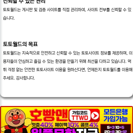
신뢰할 수 있는 관리
토토월드는 게시판 및 검증 사이트를 직접 관리하여, 사이트 전부를 신뢰할 수 있
습니다.
토토월드의 목표
토토월드는 지속적으로 안전하고 신뢰할 수 있는 토토사이트 정보를 제공하며, 이
용자들이 안심하고 즐길 수 있는 환경을 만들기 위해 최선을 다하고 있습니다. 먹
튀 걱정 없는 안전한 토토사이트 이용을 원하신다면, 언제든지 토토월드를 이용해
주세요. 감사합니다.
___________