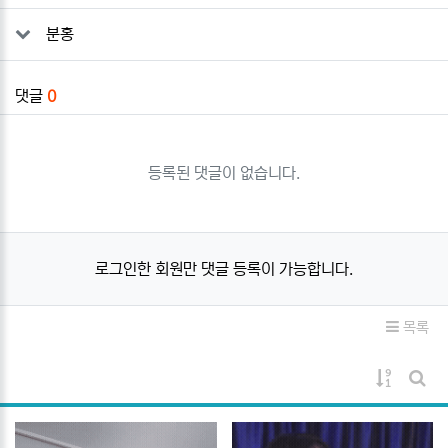
분홍
댓글
0
등록된 댓글이 없습니다.
로그인한 회원만 댓글 등록이 가능합니다.
목록
게시물 
게시