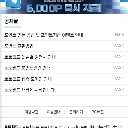
공지글
등록일
04.03
포인트 얻는 방법 및 포인트지급 이벤트 안내
등록일
07.22
포인트 교환방법
등록일
07.22
토토월드 레벨별 경험치 안내
등록일
07.22
토토월드 포인트관련 안내
등록일
07.22
토토월드 접속 도메인 안내
등록일
07.22
토토월드 새롭게 시작합니다.
이용약관
이용안내
문의하기
PC버전
토토월드
- 토토월드는 토토사이트 및 카지노사이트에 대한 전문적인 먹튀검