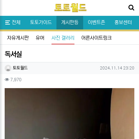
닫기
메뉴
스포츠분석
전체
토토가이드
게시판등
이벤트존
홍보센터
자유게시판
유머
사진 갤러리
어른사이트링크
독서실
작성자 정보
작성
작성일
토토월드
2024.11.14 23:20
컨텐츠 정보
조회
7,970
본문