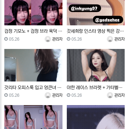
검정 기모노 + 검정 브라 육덕 가슴골 서나안(요캉)
갓세희랑 인스타 영상 찍은 강인경 언더붑 노출 수위가
등록일
등록자
등록일
등록자
05.26
관리자
05.26
관리자
갓리타 오피스룩 입고 엉큰녀 밑캠 가터벨트 야벅지 엉밑…
야한 레이스 브라렛 + 가터벨트 찬 유부녀 꽃빵 몸매 …
등록일
등록자
등록일
등록자
05.26
관리자
05.26
관리자