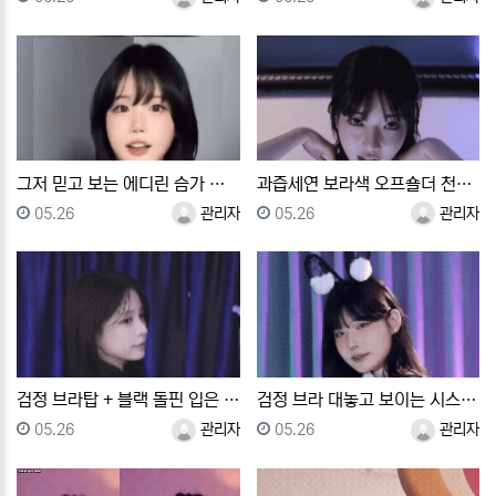
그저 믿고 보는 에디린 슴가 뭉클뭉클 리액션
과즙세연 보라색 오프숄더 천장캠 슴부먼트 ㅗㅜㅑ
등록일
등록자
등록일
등록자
05.26
관리자
05.26
관리자
검정 브라탑 + 블랙 돌핀 입은 깅예솔 몸매 좋네
검정 브라 대놓고 보이는 시스루 바니걸 의상 고라니율
등록일
등록자
등록일
등록자
05.26
관리자
05.26
관리자