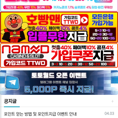
공지글
등록일
04.03
포인트 얻는 방법 및 포인트지급 이벤트 안내