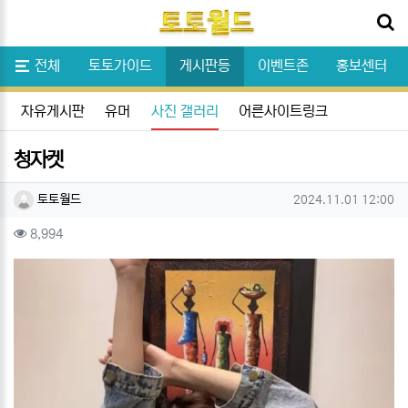
닫기
메뉴
스포츠분석
전체
토토가이드
게시판등
이벤트존
홍보센터
자유게시판
유머
사진 갤러리
어른사이트링크
청자켓
작성자 정보
작성
작성일
토토월드
2024.11.01 12:00
컨텐츠 정보
조회
8,994
본문