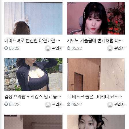
메이드녀로 변신한 야련코련 꺼내놓은 검정브라 가슴골
기모노 가슴골에 번개처럼 내려치는 핏줄 서나안(요캉)
등록일
등록자
등록일
등록자
05.22
관리자
05.22
관리자
검정 브라탑 + 레깅스 입고 등산 야방중인 그릴래영 몸…
그 비스크 돌은...비키니 코스프레 하고 셀카 찍는 최…
등록일
등록자
등록일
등록자
05.22
관리자
05.22
관리자