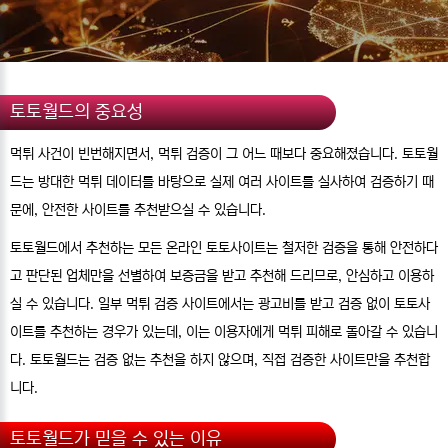
토토월드의 중요성
먹튀 사건이 빈번해지면서, 먹튀 검증이 그 어느 때보다 중요해졌습니다. 토토월
드는 방대한 먹튀 데이터를 바탕으로 실제 여러 사이트를 실사하여 검증하기 때
문에, 안전한 사이트를 추천받으실 수 있습니다.
토토월드에서 추천하는 모든 온라인 토토사이트는 철저한 검증을 통해 안전하다
고 판단된 업체만을 선별하여 보증금을 받고 추천해 드리므로, 안심하고 이용하
실 수 있습니다. 일부 먹튀 검증 사이트에서는 광고비를 받고 검증 없이 토토사
이트를 추천하는 경우가 있는데, 이는 이용자에게 먹튀 피해로 돌아갈 수 있습니
다. 토토월드는 검증 없는 추천을 하지 않으며, 직접 검증한 사이트만을 추천합
니다.
토토월드가 믿을 수 있는 이유