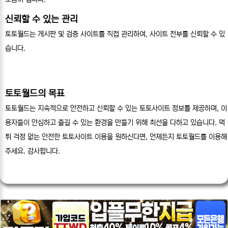
신뢰할 수 있는 관리
토토월드는 게시판 및 검증 사이트를 직접 관리하여, 사이트 전부를 신뢰할 수 있
습니다.
토토월드의 목표
토토월드는 지속적으로 안전하고 신뢰할 수 있는 토토사이트 정보를 제공하며, 이
용자들이 안심하고 즐길 수 있는 환경을 만들기 위해 최선을 다하고 있습니다. 먹
튀 걱정 없는 안전한 토토사이트 이용을 원하신다면, 언제든지 토토월드를 이용해
주세요. 감사합니다.
___________