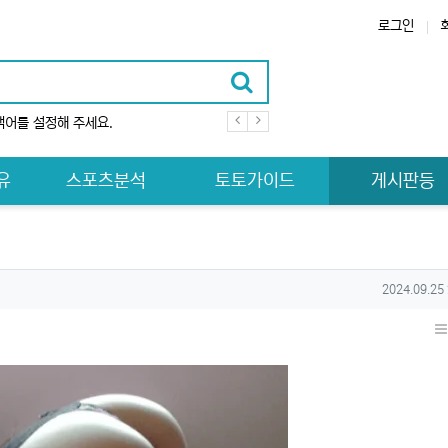
로그인
어를 설정해 주세요.
유
스포츠분석
토토가이드
게시판등
작성일
2024.09.25