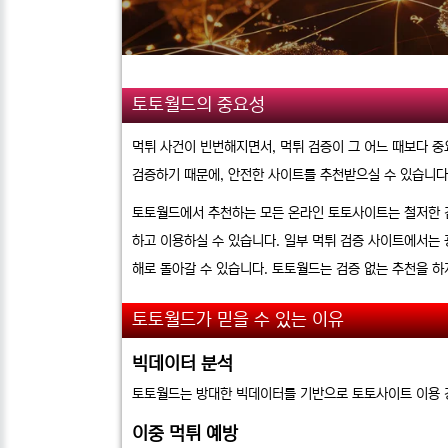
토토월드의 중요성
먹튀 사건이 빈번해지면서, 먹튀 검증이 그 어느 때보다 
검증하기 때문에, 안전한 사이트를 추천받으실 수 있습니다
토토월드에서 추천하는 모든 온라인 토토사이트는 철저한 
하고 이용하실 수 있습니다. 일부 먹튀 검증 사이트에서는
해로 돌아갈 수 있습니다. 토토월드는 검증 없는 추천을 하
토토월드가 믿을 수 있는 이유
빅데이터 분석
토토월드는 방대한 빅데이터를 기반으로 토토사이트 이용 경
이중 먹튀 예방