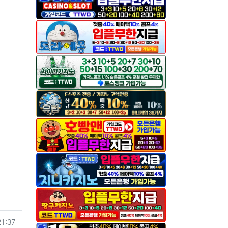
21:37