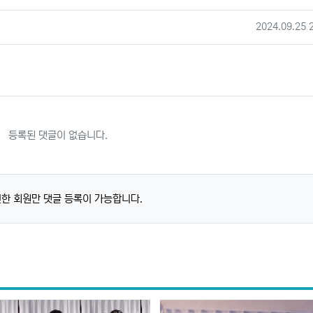
작성일
2024.09.25 
등록된 댓글이 없습니다.
한 회원만 댓글 등록이 가능합니다.