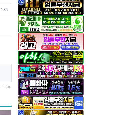
21:36
목록