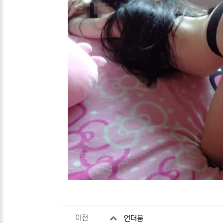
관련자료
이전
언더붑