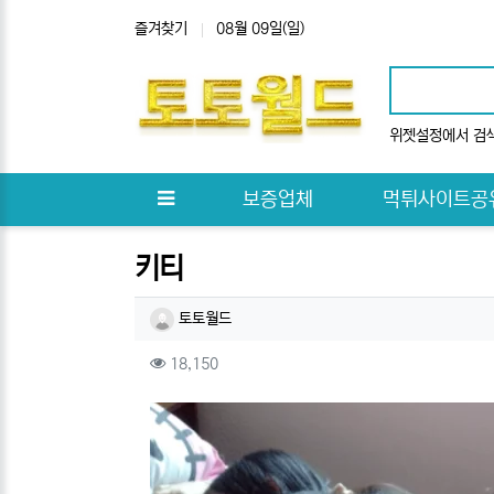
상단 네비
닫기
즐겨찾기
08월 09일(일)
위젯설정에서 검색
메인 메뉴
보증업체
먹튀사이트공
키티
작성자 정보
작성
토토월드
컨텐츠 정보
조회
18,150
본문