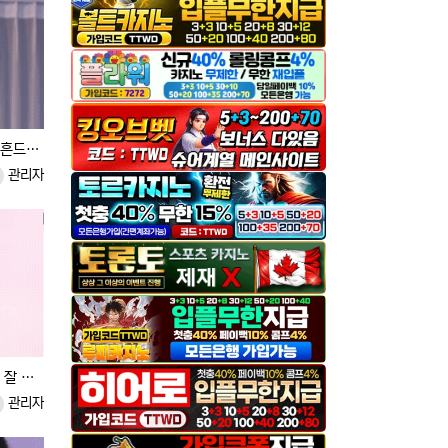
회색 교복치마 끝단 잡고 골반 앞뒤로 흔드는 BJ 하루
록자
관리자
확신의 자연산 슴골 김하선...사이드붑 잘 보이는 블랙의상
록자
관리자