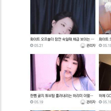
화이트 오프숄더 잠깐 숙일때 체급 보이는 깅예솔
등록일
등록자
등록
05.21
관리자
05.1
한뼘 골지 튜브탑 흘러내리는 하리미 이멀전시 댄스
등록일
등록자
등록
05.19
관리자
05.1