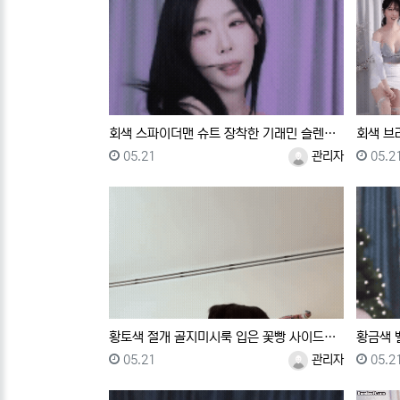
회색 스파이더맨 슈트 장착한 기래민 슬렌더 몸매
등록일
등록자
등록
05.21
관리자
05.2
황토색 절개 골지미시룩 입은 꽃빵 사이드붑 동글한 슴라인
등록일
등록자
등록
05.21
관리자
05.2