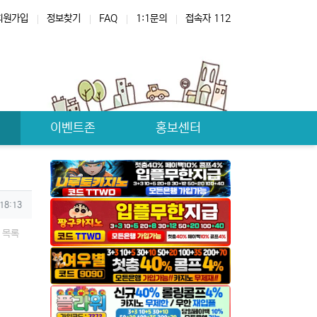
회원가입
정보찾기
FAQ
1:1문의
접속자 112
이벤트존
홍보센터
 18:13
목록