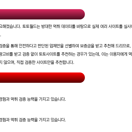
중요해졌습니다. 토토월드는 방대한 먹튀 데이터를 바탕으로 실제 여러 사이트를 실사
.
검증을 통해 안전하다고 판단된 업체만을 선별하여 보증금을 받고 추천해 드리므로,
 광고비를 받고 검증 없이 토토사이트를 추천하는 경우가 있는데, 이는 이용자에게 먹
지 않으며, 직접 검증한 사이트만을 추천합니다.
험과 먹튀 검증 능력을 가지고 있습니다.
험과 먹튀 검증 능력을 가지고 있습니다.