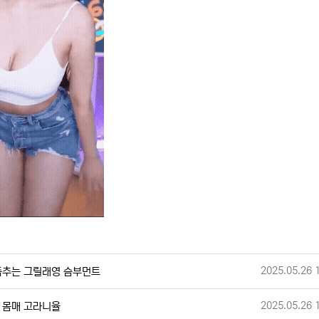
작성일
2025.05.26 
 춤추는 그릴래영 슴부먼트
작성일
2025.05.26 
 몸매 고라니율