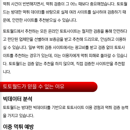
먹튀 사건이 빈번해지면서, 먹튀 검증이 그 어느 때보다 중요해졌습니다. 토토월
드는 방대한 먹튀 데이터를 바탕으로 실제 여러 사이트를 실사하여 검증하기 때
문에, 안전한 사이트를 추천받으실 수 있습니다.
토토월드에서 추천하는 모든 온라인 토토사이트는 철저한 검증을 통해 안전하다
고 판단된 업체만을 선별하여 보증금을 받고 추천해 드리므로, 안심하고 이용하
실 수 있습니다. 일부 먹튀 검증 사이트에서는 광고비를 받고 검증 없이 토토사
이트를 추천하는 경우가 있는데, 이는 이용자에게 먹튀 피해로 돌아갈 수 있습니
다. 토토월드는 검증 없는 추천을 하지 않으며, 직접 검증한 사이트만을 추천합
니다.
토토월드가 믿을 수 있는 이유
빅데이터 분석
토토월드는 방대한 빅데이터를 기반으로 토토사이트 이용 경험과 먹튀 검증 능력
을 가지고 있습니다.
이중 먹튀 예방