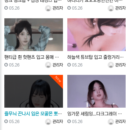
핑크 탱크탑 + 검정 레깅스 입고 엉덩이 흔드는 명아츄…
하니니가 요오오망한년인 이유 회색 미시룩
등록일
등록자
등록일
등록자
05.26
관리자
05.26
관리자
팬티급 흰 핫팬츠 입고 몸매 자랑하는 F컵 겨우디 개미…
하늘색 튜브탑 입고 출렁거리는 천장캠 가슴골 하리미
등록일
등록자
등록일
등록자
05.26
관리자
05.26
관리자
Now
줄무늬 끈나시 입은 모꿀몬 뽀얀 가슴골 ㅗㅜㅑ
잉가문 세림잉...다크그레이 미시룩 자연슴 출렁임
등록일
등록자
등록일
등록자
05.26
관리자
05.26
관리자