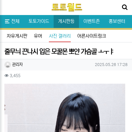
닫기
메뉴
스포츠분석
전체
토토가이드
게시판등
이벤트존
홍보센터
자유게시판
유머
사진 갤러리
어른사이트링크
줄무늬 끈나시 입은 모꿀몬 뽀얀 가슴골 ㅗㅜㅑ
작성자 정보
작성
작성일
관리자
2025.05.26 17:28
컨텐츠 정보
조회
3,455
본문