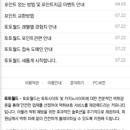
등록일
04.03
포인트 얻는 방법 및 포인트지급 이벤트 안내
등록일
07.22
포인트 교환방법
등록일
07.22
토토월드 레벨별 경험치 안내
등록일
07.22
토토월드 포인트관련 안내
등록일
07.22
토토월드 접속 도메인 안내
등록일
07.22
토토월드 새롭게 시작합니다.
이용약관
이용안내
문의하기
PC버전
토토월드
- 토토월드는 토토사이트 및 카지노사이트에 대한 전문적인 먹튀검
증을 통해 안전한 업체를 선정하여 먹튀보증 서비스를 제공해드리는 커뮤니티
입니다. 아울러 먹튀 예방을 위한 효과적인 솔루션을 주기적으로 제공하여, 회
원님께서 먹튀 피해 없이 안전하게 플레이하실 수 있도록 지원해 드립니다.