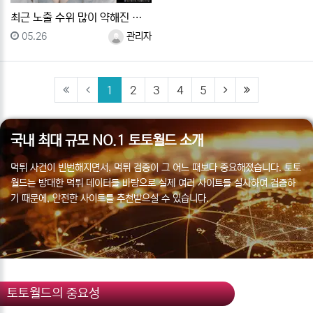
최근 노출 수위 많이 약해진 소람잉 회색 브라 뽀얀 가…
등록일
등록자
05.26
관리자
(current)
(next)
(last)
1
2
3
4
5
국내 최대 규모 NO.1 토토월드 소개
먹튀 사건이 빈번해지면서, 먹튀 검증이 그 어느 때보다 중요해졌습니다. 토토
월드는 방대한 먹튀 데이터를 바탕으로 실제 여러 사이트를 실사하여 검증하
기 때문에, 안전한 사이트를 추천받으실 수 있습니다.
토토월드의 중요성