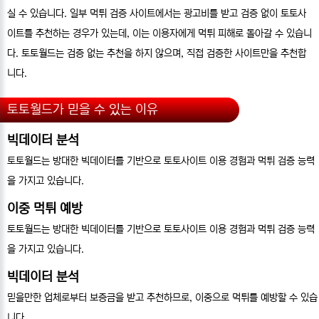
실 수 있습니다. 일부 먹튀 검증 사이트에서는 광고비를 받고 검증 없이 토토사
이트를 추천하는 경우가 있는데, 이는 이용자에게 먹튀 피해로 돌아갈 수 있습니
다. 토토월드는 검증 없는 추천을 하지 않으며, 직접 검증한 사이트만을 추천합
니다.
토토월드가 믿을 수 있는 이유
빅데이터 분석
토토월드는 방대한 빅데이터를 기반으로 토토사이트 이용 경험과 먹튀 검증 능력
을 가지고 있습니다.
이중 먹튀 예방
토토월드는 방대한 빅데이터를 기반으로 토토사이트 이용 경험과 먹튀 검증 능력
을 가지고 있습니다.
빅데이터 분석
믿을만한 업체로부터 보증금을 받고 추천하므로, 이중으로 먹튀를 예방할 수 있습
니다.