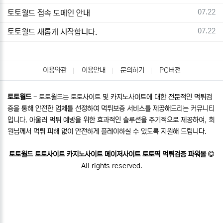
등록일
07.22
토토월드 접속 도메인 안내
등록일
07.22
토토월드 새롭게 시작합니다.
이용약관
이용안내
문의하기
PC버전
토토월드
- 토토월드는 토토사이트 및 카지노사이트에 대한 전문적인 먹튀검
증을 통해 안전한 업체를 선정하여 먹튀보증 서비스를 제공해드리는 커뮤니티
입니다. 아울러 먹튀 예방을 위한 효과적인 솔루션을 주기적으로 제공하여, 회
원님께서 먹튀 피해 없이 안전하게 플레이하실 수 있도록 지원해 드립니다.
토토월드 토토사이트 카지노사이트 메이저사이트 토토픽 먹튀검증 파워볼
All rights reserved.