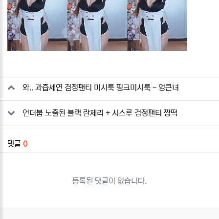
관련자료
와.. 과즙세연 검정팬티 미시룩 핑크미시룩 - 엉큰녀
언더붑 노출된 블랙 란제리 + 시스루 검정팬티 짱떡
댓글
0
등록된 댓글이 없습니다.