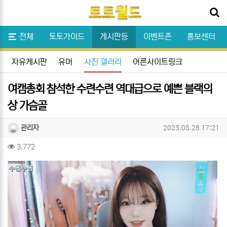
닫기
메뉴
스포츠분석
전체
토토가이드
게시판등
이벤트존
홍보센터
자유게시판
유머
사진 갤러리
어른사이트링크
여캠총회 참석한 수련수련 역대급으로 예쁜 블랙의
상 가슴골
작성자 정보
작성
작성일
관리자
2025.05.26 17:21
컨텐츠 정보
조회
3,772
본문