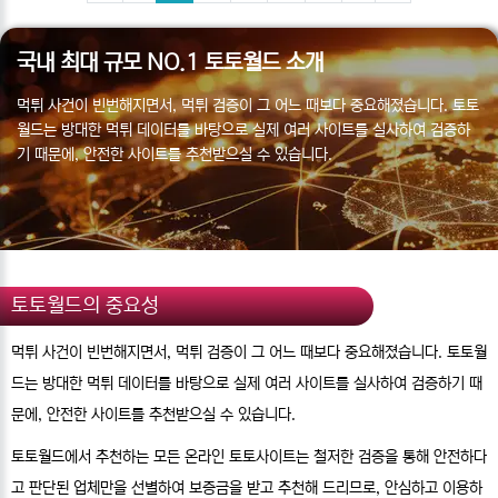
국내 최대 규모 NO.1 토토월드 소개
먹튀 사건이 빈번해지면서, 먹튀 검증이 그 어느 때보다 중요해졌습니다. 토토
월드는 방대한 먹튀 데이터를 바탕으로 실제 여러 사이트를 실사하여 검증하
기 때문에, 안전한 사이트를 추천받으실 수 있습니다.
토토월드의 중요성
먹튀 사건이 빈번해지면서, 먹튀 검증이 그 어느 때보다 중요해졌습니다. 토토월
드는 방대한 먹튀 데이터를 바탕으로 실제 여러 사이트를 실사하여 검증하기 때
문에, 안전한 사이트를 추천받으실 수 있습니다.
토토월드에서 추천하는 모든 온라인 토토사이트는 철저한 검증을 통해 안전하다
고 판단된 업체만을 선별하여 보증금을 받고 추천해 드리므로, 안심하고 이용하