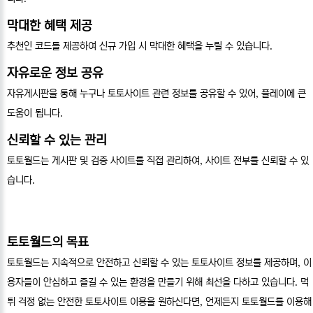
막대한 혜택 제공
추천인 코드를 제공하여 신규 가입 시 막대한 혜택을 누릴 수 있습니다.
자유로운 정보 공유
자유게시판을 통해 누구나 토토사이트 관련 정보를 공유할 수 있어, 플레이에 큰
도움이 됩니다.
신뢰할 수 있는 관리
토토월드는 게시판 및 검증 사이트를 직접 관리하여, 사이트 전부를 신뢰할 수 있
습니다.
토토월드의 목표
토토월드는 지속적으로 안전하고 신뢰할 수 있는 토토사이트 정보를 제공하며, 이
용자들이 안심하고 즐길 수 있는 환경을 만들기 위해 최선을 다하고 있습니다. 먹
튀 걱정 없는 안전한 토토사이트 이용을 원하신다면, 언제든지 토토월드를 이용해